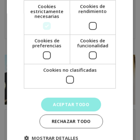
Viajar en autocaravana con mascotas: Una guía
Cookies
Cookies de
para principiantes
estrictamente
rendimiento
necesarias
07.01.2023
No hay comentarios
Cookies de
Cookies de
preferencias
funcionalidad
Cookies no clasificadas
ACEPTAR TODO
RECHAZAR TODO
Tres consejos básicos para evitar robos en tu
furgo camper
MOSTRAR DETALLES