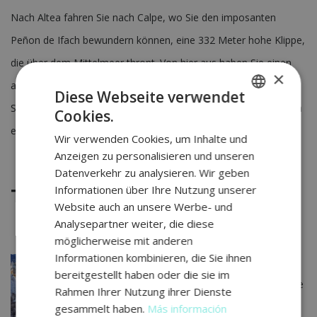
Nach Altea fahren Sie nach Calpe, wo Sie den imposanten
Peñon de Ifach bewundern können, eine 332 Meter hohe Klippe,
die über dem Mittelmeer thront. Von hier aus haben Sie einen
×
atemberaubenden Panoramablick auf die Küste und das Meer.
Diese Webseite verwendet
Sie können auch am Strand von Calpe spazieren gehen und sich
Cookies.
SPANISH
entspannen, während Sie die Meeresbrise genießen.
Wir verwenden Cookies, um Inhalte und
RUSSIAN
Anzeigen zu personalisieren und unseren
ENGLISH
Datenverkehr zu analysieren. Wir geben
Informationen über Ihre Nutzung unserer
GERMAN
Tag 3: Castellón
Website auch an unsere Werbe- und
Analysepartner weiter, die diese
möglicherweise mit anderen
Informationen kombinieren, die Sie ihnen
Der
bereitgestellt haben oder die sie im
dritte
Rahmen Ihrer Nutzung ihrer Dienste
Tag
gesammelt haben.
Más información