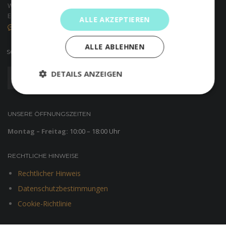
Wenn Sie einen Ausflug nach Alicante planen und die reizvollsten
Ecken entdecken möchten,...
ALLE AKZEPTIEREN
KEINE KOMMENTARE
ALLE ABLEHNEN
SOZIALE MEDIEN
DETAILS ANZEIGEN
UNSERE ÖFFNUNGSZEITEN
Montag – Freitag:
10:00 – 18:00 Uhr
RECHTLICHE HINWEISE
Rechtlicher Hinweis
Datenschutzbestimmungen
Cookie-Richtlinie